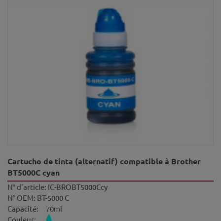
Cartucho de tinta (alternatif) compatible à Brother
BT5000C cyan
N° d'article:
IC-BROBT5000Ccy
N° OEM:
BT-5000 C
Capacité:
70ml
Couleur: