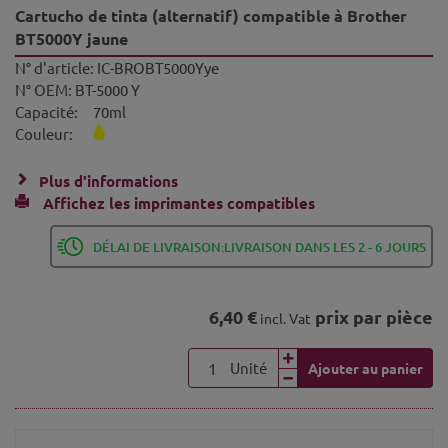
Cartucho de tinta (alternatif) compatible à Brother
BT5000Y jaune
N° d'article:
IC-BROBT5000Yye
N° OEM:
BT-5000 Y
Capacité:
70ml
Couleur:
Plus d'informations
Affichez les imprimantes compatibles
DÉLAI DE LIVRAISON:LIVRAISON DANS LES 2 - 6 JOURS
6,40 €
prix par pièce
incl. Vat
Unité
Ajouter au panier