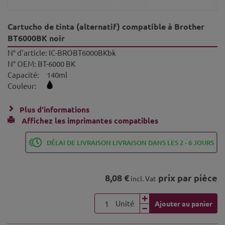
Cartucho de tinta (alternatif) compatible à Brother
BT6000BK noir
N° d'article:
IC-BROBT6000BKbk
N° OEM:
BT-6000 BK
Capacité:
140ml
Couleur:
Plus d'informations
Affichez les imprimantes compatibles
DÉLAI DE LIVRAISON:LIVRAISON DANS LES 2 - 6 JOURS
8,08 €
prix par pièce
incl. Vat
Unité
Ajouter au panier