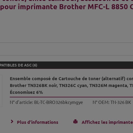
 pour imprimante Brother MFC-L 8850
ATIBLES DE ASC (6)
Ensemble composé de Cartouche de toner (alternatif) co
Brother TN326BK noir, TN326C cyan, TN326M magenta, T
Économisez 6%
N° d'article:
BL-TC-BRO326bkcymgye
N° OEM:
TN-326 BK
Plus d'informations
Affichez les imprimante