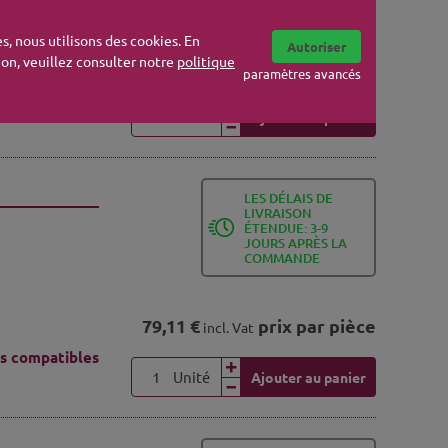
s, nous utilisons des cookies. En
Autoriser
tion, veuillez consulter notre
politique
23,22 €
prix par pièce
incl. Vat
s compatibles
paramètres avancés
Unité
Ajouter au panier
LES DÉLAIS DE
LIVRAISON
ÉTENDUE: 3-9
JOURS APRÈS LA
COMMANDE
79,11 €
prix par pièce
incl. Vat
s compatibles
Unité
Ajouter au panier