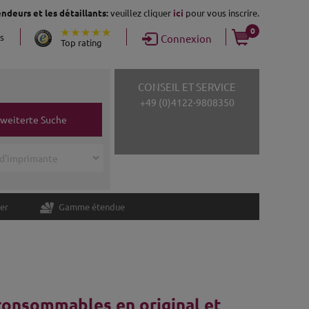
ndeurs et les détaillants:
veuillez cliquer
ici
pour vous inscrire.
0
ns
Connexion
Top rating
CONSEIL ET SERVICE
+49 (0)4122-9808350
rweiterte Suche
er
Gamme étendue
 consommables en original et