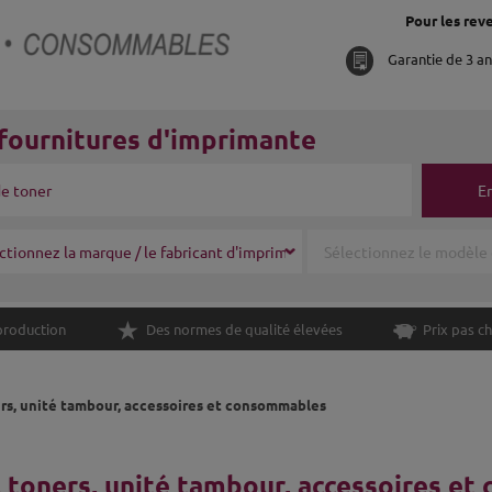
Pour les reve
Garantie de 3 a
fournitures d'imprimante
E
production
Des normes de qualité élevées
Prix pas ch
rs, unité tambour, accessoires et consommables
 toners, unité tambour, accessoires et