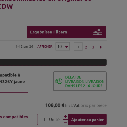
 CDW
Ergebnisse Filtern
1-12 sur 26
AFFICHER
1
2
3
mpatible à
DÉLAI DE
N326Y jaune -
LIVRAISON:LIVRAISON
DANS LES 2 - 6 JOURS
108,00 €
prix par pièce
incl. Vat
s compatibles
Unité
Ajouter au panier