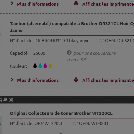
Plus d'informations
Affichez les imprimante
Tambor (alternatif) compatible à Brother DR321CL Noir 
Jaune
N° d'article:
DR-BRODR321CLbkcymgye
N° OEM:
DR-321 
Capacité:
25000
pour une couverture
d'env. 5 %
Couleur:
Plus d'informations
Affichez les imprimante
UE (6)
Original Collecteurs de toner Brother WT320CL
N° d'article:
OEMWT320CL
N° OEM:
WT-320 CL