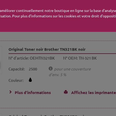
Capacité:
50000
pour une couverture
d'env. 5 %
'améliorer continuellement notre boutique en ligne sur la base d'analyse
isation. Pour plus d'informations sur les cookies et votre droit d'opposi
Plus d'informations
Affichez les imprimante
Original Toner noir Brother TN321BK noir
N° d'article:
OEMTN321BK
N° OEM:
TN-321 BK
Capacité:
2500
pour une couverture
d'env. 5 %
Couleur:
Plus d'informations
Affichez les imprimante