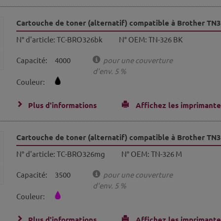
Cartouche de toner (alternatif) compatible à Brother TN
N° d'article:
TC-BRO326bk
N° OEM:
TN-326 BK
Capacité:
4000
pour une couverture
d'env. 5 %
Couleur:
Plus d'informations
Affichez les imprimante
Cartouche de toner (alternatif) compatible à Brother T
N° d'article:
TC-BRO326mg
N° OEM:
TN-326 M
Capacité:
3500
pour une couverture
d'env. 5 %
Couleur:
Plus d'informations
Affichez les imprimante