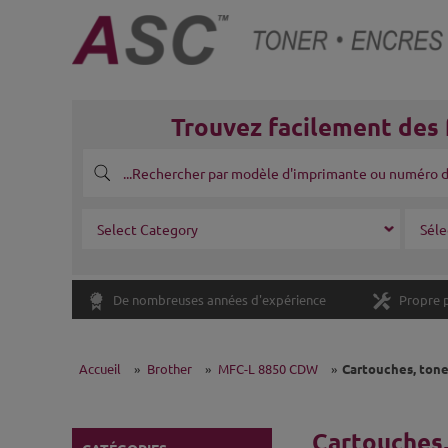
Trouvez facilement des 
De nombreuses années d'expérience
Propre 
Accueil
»
Brother
»
MFC-L 8850 CDW
»
Cartouches, tone
Cartouches,