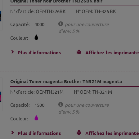
Original Toner noir Brother TN326BK noir
N° d'article:
OEMTN326BK
N° OEM:
TN-326 BK
Capacité:
4000
pour une couverture
d'env. 5 %
Couleur:
Plus d'informations
Affichez les imprimante
Original Toner magenta Brother TN321M magenta
N° d'article:
OEMTN321M
N° OEM:
TN-321 M
Capacité:
1500
pour une couverture
d'env. 5 %
Couleur:
Plus d'informations
Affichez les imprimante