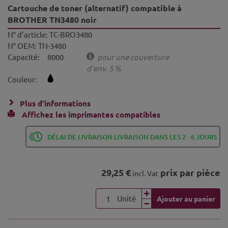
Cartouche de toner (alternatif) compatible à
BROTHER TN3480 noir
N° d'article:
TC-BRO3480
N° OEM:
TN-3480
Capacité:
8000
pour une couverture
d'env. 5 %
Couleur:
Plus d'informations
Affichez les imprimantes compatibles
DÉLAI DE LIVRAISON:LIVRAISON DANS LES 2 - 6 JOURS
29,25 €
prix par pièce
incl. Vat
Unité
Ajouter au panier