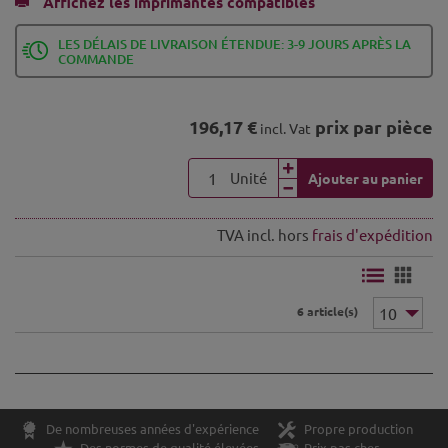
Affichez les imprimantes compatibles
LES DÉLAIS DE LIVRAISON ÉTENDUE: 3-9 JOURS APRÈS LA
COMMANDE
196,17 €
prix par pièce
incl. Vat
Unité
Ajouter au panier
TVA incl. hors
frais d'expédition
6 article(s)
De nombreuses années d'expérience
Propre production
Des normes de qualité élevées
Prix pas cher