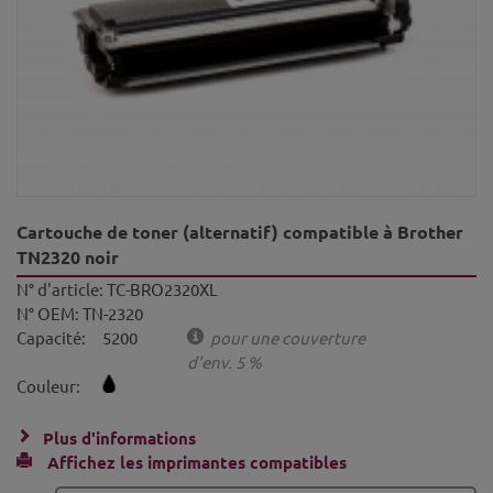
Cartouche de toner (alternatif) compatible à Brother
TN2320 noir
N° d'article:
TC-BRO2320XL
N° OEM:
TN-2320
Capacité:
5200
pour une couverture
d'env. 5 %
Couleur:
Plus d'informations
Affichez les imprimantes compatibles