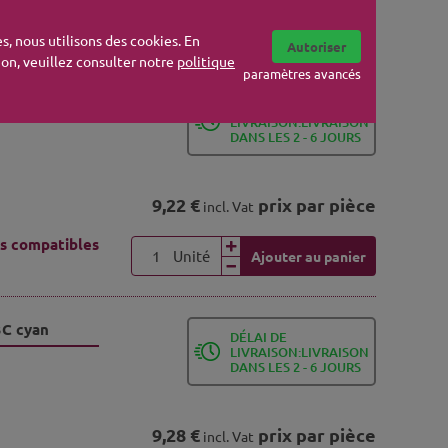
Unité
Ajouter au panier
s compatibles
s, nous utilisons des cookies. En
Autoriser
tion, veuillez consulter notre
politique
paramètres avancés
23M magenta
DÉLAI DE
LIVRAISON:LIVRAISON
DANS LES 2 - 6 JOURS
9,22 €
prix par pièce
incl. Vat
s compatibles
Unité
Ajouter au panier
3C cyan
DÉLAI DE
LIVRAISON:LIVRAISON
DANS LES 2 - 6 JOURS
9,28 €
prix par pièce
incl. Vat