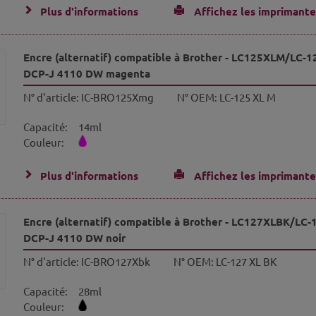
Plus d'informations
Affichez les imprimante
Encre (alternatif) compatible à Brother - LC125XLM/LC-1
DCP-J 4110 DW magenta
N° d'article:
IC-BRO125Xmg
N° OEM:
LC-125 XL M
Capacité:
14ml
Couleur:
Plus d'informations
Affichez les imprimante
Encre (alternatif) compatible à Brother - LC127XLBK/LC-
DCP-J 4110 DW noir
N° d'article:
IC-BRO127Xbk
N° OEM:
LC-127 XL BK
Capacité:
28ml
Couleur: