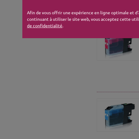
Afin de vous offrir une expérience en ligne optimale et d
continuant à utiliser le site web, vous acceptez cette util
de confidentialité
.