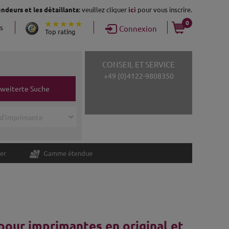
ndeurs et les détaillants:
veuillez cliquer
ici
pour vous inscrire.
0
ns
Connexion
Top rating
CONSEIL ET SERVICE
+49 (0)4122-9808350
rweiterte Suche
er
Gamme étendue
pour imprimantes en original et