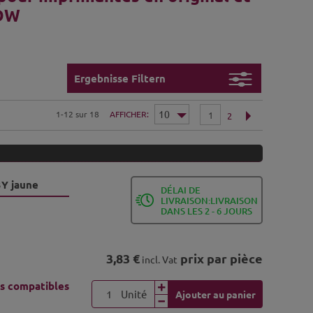
 DW
Ergebnisse Filtern
1-12 sur 18
AFFICHER
1
2
3Y jaune
DÉLAI DE
LIVRAISON:LIVRAISON
DANS LES 2 - 6 JOURS
3,83 €
prix par pièce
incl. Vat
s compatibles
Unité
Ajouter au panier