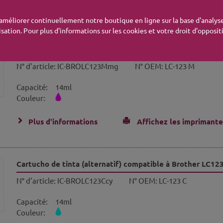
Plus d'informations
Affichez les imprimante
'améliorer continuellement notre boutique en ligne sur la base d'analyse
isation. Pour plus d'informations sur les cookies et votre droit d'opposi
Cartucho de tinta (alternatif) compatible à Brother LC1
N° d'article:
IC-BROLC123Mmg
N° OEM:
LC-123 M
Capacité:
14ml
Couleur:
Plus d'informations
Affichez les imprimante
Cartucho de tinta (alternatif) compatible à Brother LC12
N° d'article:
IC-BROLC123Ccy
N° OEM:
LC-123 C
Capacité:
14ml
Couleur: