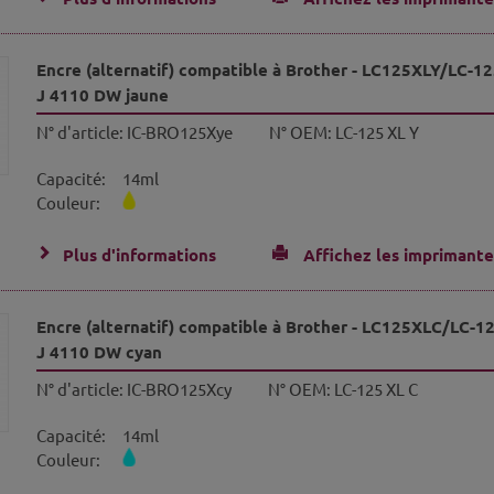
Encre (alternatif) compatible à Brother - LC125XLY/LC-12
J 4110 DW jaune
N° d'article:
IC-BRO125Xye
N° OEM:
LC-125 XL Y
Capacité:
14ml
Couleur:
Plus d'informations
Affichez les imprimante
Encre (alternatif) compatible à Brother - LC125XLC/LC-12
J 4110 DW cyan
N° d'article:
IC-BRO125Xcy
N° OEM:
LC-125 XL C
Capacité:
14ml
Couleur: