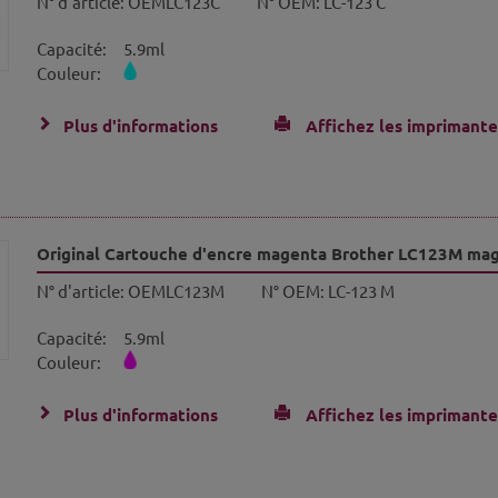
N° d'article:
OEMLC123C
N° OEM:
LC-123 C
Capacité:
5.9ml
Couleur:
Plus d'informations
Affichez les imprimante
Original Cartouche d'encre magenta Brother LC123M ma
N° d'article:
OEMLC123M
N° OEM:
LC-123 M
Capacité:
5.9ml
Couleur:
Plus d'informations
Affichez les imprimante