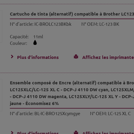
Cartucho de tinta (alternatif) compatible à Brother LC12
N° d'article:
IC-BROLC123BKbk
N° OEM:
LC-123 BK
Capacité:
11ml
Couleur:
Plus d'informations
Affichez les imprimante
Ensemble composé de Encre (alternatif) compatible à Bro
LC125XLC/LC-125 XL C - DCP-J 4110 DW cyan, LC125XLM
- DCP-J 4110 DW magenta, LC125XLY/LC-125 XL Y - DCP-
jaune - Économisez 6%
N° d'article:
BL-IC-BRO125Xcymgye
N° OEM:
LC-125 XL C
Plus d'informations
Affichez les imprimante