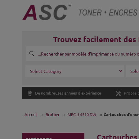
Trouvez facilement des 
De nombreuses années d'expérience
Propre 
Accueil
»
Brother
»
MFC-J 4510 DW
»
Cartouches d'encr
Cartouches 