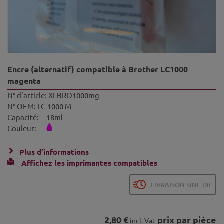
Encre (alternatif) compatible à Brother LC1000
magenta
N° d'article:
XI-BRO1000mg
N° OEM:
LC-1000 M
Capacité:
18ml
Couleur:
Plus d'informations
Affichez les imprimantes compatibles
LIVRAISON SINE DIE
2,80 €
prix par pièce
incl. Vat