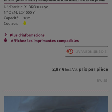
N° d'article:
XI-BRO1000ye
N° OEM:
LC-1000 Y
Capacité:
18ml
Couleur:
Plus d'informations
Affichez les imprimantes compatibles
LIVRAISON SINE DIE
2,87 €
prix par pièce
incl. Vat
ÉPUISÉ