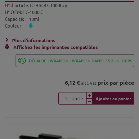
N° d'article:
IC-BROLC1000Ccy
N° OEM:
LC-1000 C
Capacité:
18ml
Couleur:
Plus d'informations
Affichez les imprimantes compatibles
DÉLAI DE LIVRAISON:LIVRAISON DANS LES 2 - 6 JOURS
6,12 €
prix par pièce
incl. Vat
Unité
Ajouter au panier