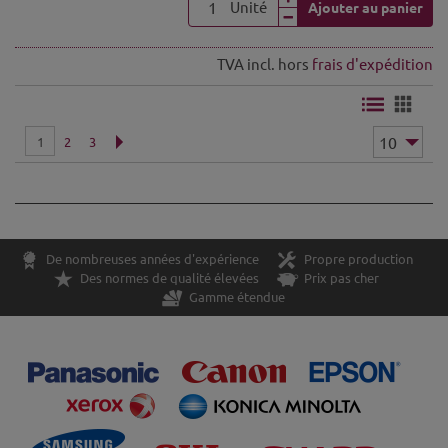
Unité
Ajouter au panier
TVA incl. hors
frais d'expédition
1
2
3
De nombreuses années d'expérience
Propre production
Des normes de qualité élevées
Prix pas cher
Gamme étendue