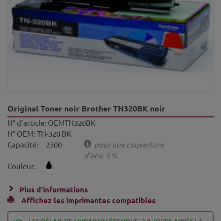
Original Toner noir Brother TN320BK noir
N° d'article:
OEMTN320BK
N° OEM:
TN-320 BK
Capacité:
2500
pour une couverture
d'env. 5 %
Couleur:
Plus d'informations
Affichez les imprimantes compatibles
LES DÉLAIS DE LIVRAISON ÉTENDUE: 3-9 JOURS APRÈS LA