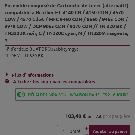
Ensemble composé de Cartouche de toner (alternatif)
compatible à Brother HL 4140 CN / 4150 CDN / 4570
CDW / 4570 Cdwt / MFC 9460 CDN / 9560 / 9465 CDN /
9970 CDW / DCP 9055 CDN / 9270 CDN // TN 320 BK /
TN320BK noir, C / TN320C cyan, M / TN320M magenta,
Y
N° d'article:
BL-XT-BRO320bkcymgye
N° OEM:
TN-320 BK
Plus d'informations
Affichez les imprimantes compatibles
DÉLAI DE LIVRAISON:LIVRAISON DANS LES 2 - 6 JOURS
103,40 €
prix par pièce
incl. Vat
Unité
Ajouter au panier