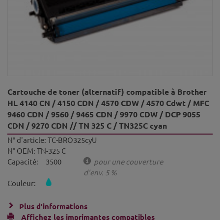
Cartouche de toner (alternatif) compatible à Brother
HL 4140 CN / 4150 CDN / 4570 CDW / 4570 Cdwt / MFC
9460 CDN / 9560 / 9465 CDN / 9970 CDW / DCP 9055
CDN / 9270 CDN // TN 325 C / TN325C cyan
N° d'article:
TC-BRO325cyU
N° OEM:
TN-325 C
Capacité:
3500
pour une couverture
d'env. 5 %
Couleur:
Plus d'informations
Affichez les imprimantes compatibles