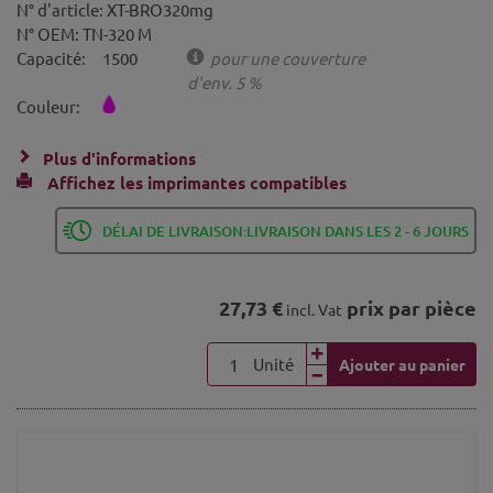
N° d'article:
XT-BRO320mg
N° OEM:
TN-320 M
Capacité:
1500
pour une couverture
d'env. 5 %
Couleur:
Plus d'informations
Affichez les imprimantes compatibles
DÉLAI DE LIVRAISON:LIVRAISON DANS LES 2 - 6 JOURS
27,73 €
prix par pièce
incl. Vat
Unité
Ajouter au panier