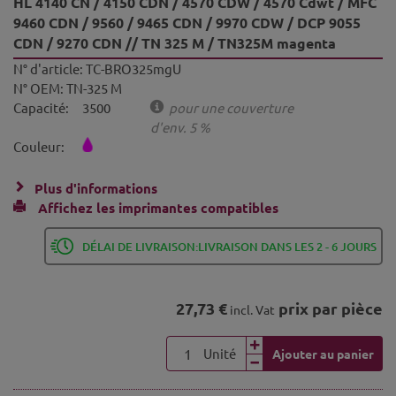
HL 4140 CN / 4150 CDN / 4570 CDW / 4570 Cdwt / MFC
9460 CDN / 9560 / 9465 CDN / 9970 CDW / DCP 9055
CDN / 9270 CDN // TN 325 M / TN325M magenta
N° d'article:
TC-BRO325mgU
N° OEM:
TN-325 M
Capacité:
3500
pour une couverture
d'env. 5 %
Couleur:
Plus d'informations
Affichez les imprimantes compatibles
DÉLAI DE LIVRAISON:LIVRAISON DANS LES 2 - 6 JOURS
27,73 €
prix par pièce
incl. Vat
Unité
Ajouter au panier