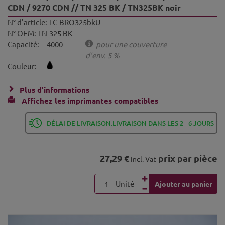
CDN / 9270 CDN // TN 325 BK / TN325BK noir
N° d'article:
TC-BRO325bkU
N° OEM:
TN-325 BK
Capacité:
4000
pour une couverture
d'env. 5 %
Couleur:
Plus d'informations
Affichez les imprimantes compatibles
DÉLAI DE LIVRAISON:LIVRAISON DANS LES 2 - 6 JOURS
27,29 €
prix par pièce
incl. Vat
Unité
Ajouter au panier