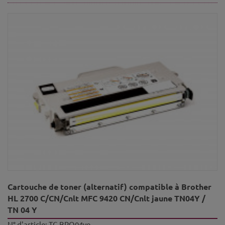
Cartouche de toner (alternatif) compatible à Brother
HL 2700 C/CN/Cnlt MFC 9420 CN/Cnlt jaune TN04Y /
TN 04 Y
N° d'article:
TC-BRO04ye