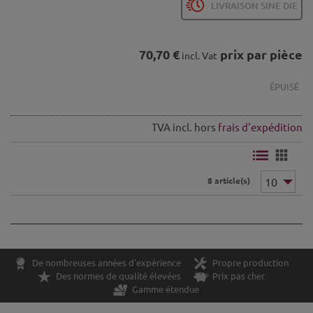
LIVRAISON SINE DIE
70,70 €
prix par pièce
incl. Vat
ÉPUISÉ
TVA incl. hors
frais d'expédition
8 article(s)
De nombreuses années d'expérience
Propre production
Des normes de qualité élevées
Prix pas cher
Gamme étendue