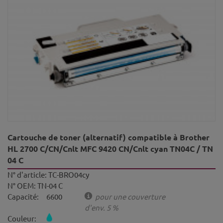
Cartouche de toner (alternatif) compatible à Brother
HL 2700 C/CN/Cnlt MFC 9420 CN/Cnlt cyan TN04C / TN
04 C
N° d'article:
TC-BRO04cy
N° OEM:
TN-04 C
Capacité:
6600
pour une couverture
d'env. 5 %
Couleur: