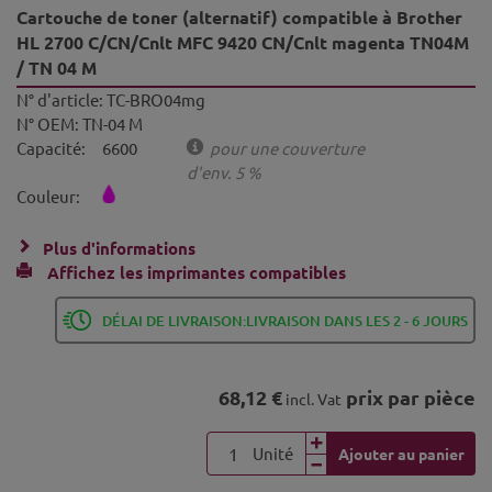
Cartouche de toner (alternatif) compatible à Brother
HL 2700 C/CN/Cnlt MFC 9420 CN/Cnlt magenta TN04M
/ TN 04 M
N° d'article:
TC-BRO04mg
N° OEM:
TN-04 M
Capacité:
6600
pour une couverture
d'env. 5 %
Couleur:
Plus d'informations
Affichez les imprimantes compatibles
DÉLAI DE LIVRAISON:LIVRAISON DANS LES 2 - 6 JOURS
68,12 €
prix par pièce
incl. Vat
Unité
Ajouter au panier