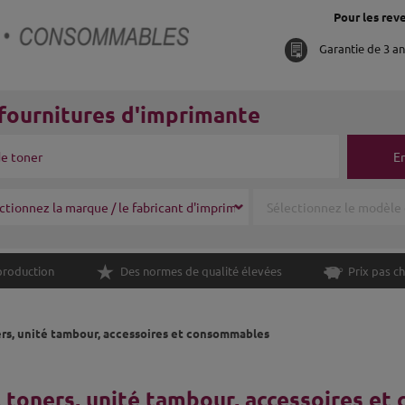
Pour les reve
Garantie de 3 a
fournitures d'imprimante
E
production
Des normes de qualité élevées
Prix pas ch
rs, unité tambour, accessoires et consommables
 toners, unité tambour, accessoires et