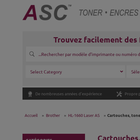
Trouvez facilement des 
De nombreuses années d'expérience
Propre 
Accueil
»
Brother
»
HL-1660 Laser AS
»
Cartouches, tone
Cartouches,