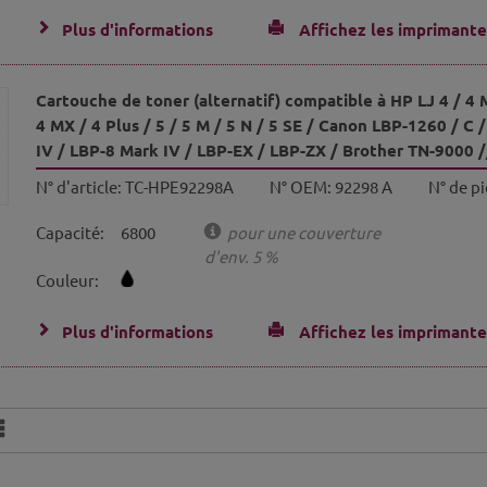
Plus d'informations
Affichez les imprimante
Cartouche de toner (alternatif) compatible à HP LJ 4 / 4 M
4 MX / 4 Plus / 5 / 5 M / 5 N / 5 SE / Canon LBP-1260 / C /
IV / LBP-8 Mark IV / LBP-EX / LBP-ZX / Brother TN-9000 /
N° d'article:
TC-HPE92298A
N° OEM:
92298 A
N° de pi
Capacité:
6800
pour une couverture
d'env. 5 %
Couleur:
Plus d'informations
Affichez les imprimante