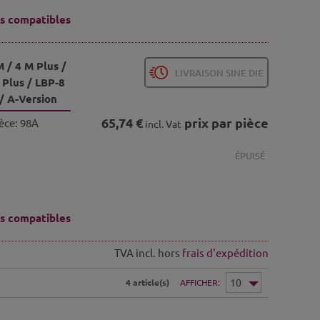
s compatibles
 / 4 M Plus /
LIVRAISON SINE DIE
 Plus / LBP-8
/ A-Version
65,74 €
prix par pièce
èce:
98A
incl. Vat
ÉPUISÉ
s compatibles
TVA incl. hors
frais d'expédition
4 article(s)
AFFICHER