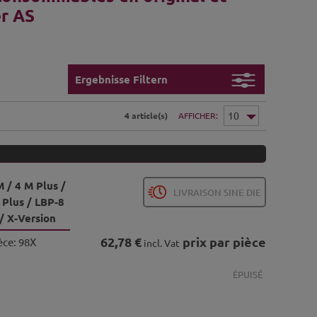
r AS
Ergebnisse Filtern
4 article(s)
AFFICHER
 / 4 M Plus /
LIVRAISON SINE DIE
 Plus / LBP-8
/ X-Version
62,78 €
prix par pièce
èce:
98X
incl. Vat
ÉPUISÉ