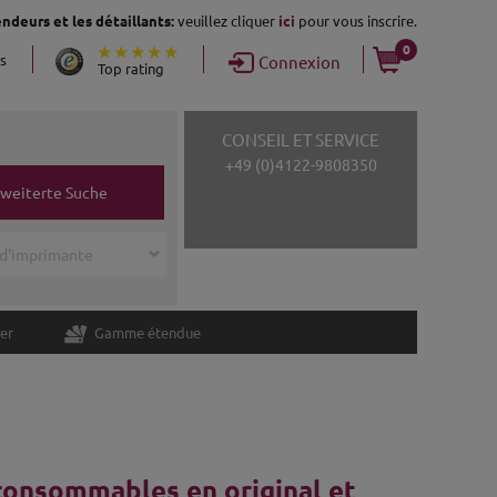
ndeurs et les détaillants:
veuillez cliquer
ici
pour vous inscrire.
0
ns
Connexion
Top rating
CONSEIL ET SERVICE
+49 (0)4122-9808350
rweiterte Suche
er
Gamme étendue
 consommables en original et