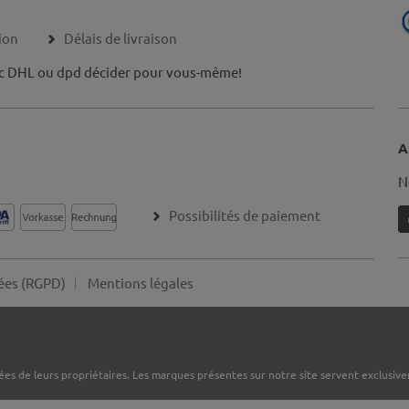
ion
Délais de livraison
c DHL ou dpd décider pour vous-même!
A
N
Possibilités de paiement
ées (RGPD)
Mentions légales
es de leurs propriétaires. Les marques présentes sur notre site servent exclusivem