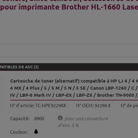
 pour imprimante Brother HL-1660 Lase
ATIBLES DE ASC (2)
Cartouche de toner (alternatif) compatible à HP LJ 4 / 4 M
4 MX / 4 Plus / 5 / 5 M / 5 N / 5 SE / Canon LBP-1260 / C /
IV / LBP-8 Mark IV / LBP-EX / LBP-ZX / Brother TN-9000 /
N° d'article:
TC-HPE92298X
N° OEM:
92298 X
N° de pi
Capacité:
8800
pour une couverture
d'env. 5 %
Couleur: