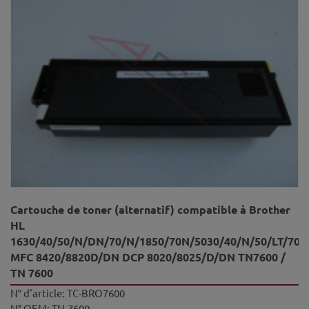
Cartouche de toner (alternatif) compatible à Brother
HL
1630/40/50/N/DN/70/N/1850/70N/5030/40/N/50/LT/70
MFC 8420/8820D/DN DCP 8020/8025/D/DN TN7600 /
TN 7600
N° d'article:
TC-BRO7600
N° OEM:
TN-7600