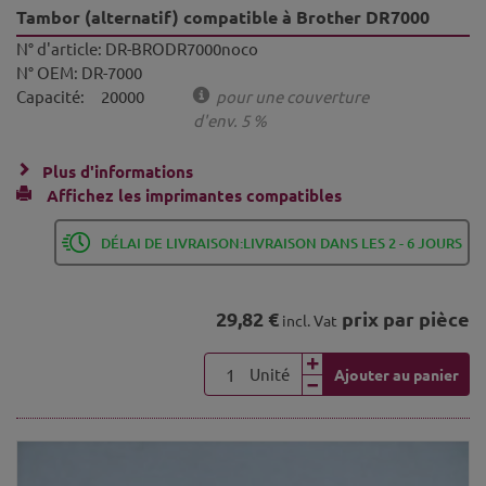
Tambor (alternatif) compatible à Brother DR7000
N° d'article:
DR-BRODR7000noco
N° OEM:
DR-7000
Capacité:
20000
pour une couverture
d'env. 5 %
Plus d'informations
Affichez les imprimantes compatibles
DÉLAI DE LIVRAISON:LIVRAISON DANS LES 2 - 6 JOURS
29,82 €
prix par pièce
incl. Vat
Unité
Ajouter au panier