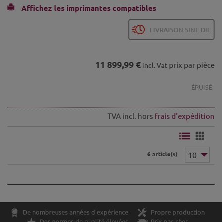
Affichez les imprimantes compatibles
LIVRAISON SINE DIE
11 899,99 €
prix par pièce
incl. Vat
ÉPUISÉ
TVA incl. hors
frais d'expédition
6 article(s)
De nombreuses années d'expérience
Propre production
Des normes de qualité élevées
Prix pas cher