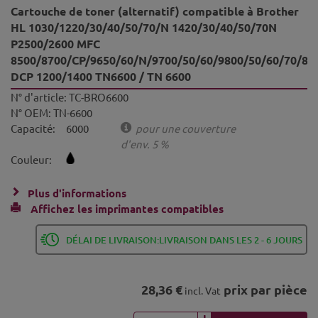
Cartouche de toner (alternatif) compatible à Brother
HL 1030/1220/30/40/50/70/N 1420/30/40/50/70N
P2500/2600 MFC
8500/8700/CP/9650/60/N/9700/50/60/9800/50/60/70/80
DCP 1200/1400 TN6600 / TN 6600
N° d'article:
TC-BRO6600
N° OEM:
TN-6600
Capacité:
6000
pour une couverture
d'env. 5 %
Couleur:
Plus d'informations
Affichez les imprimantes compatibles
DÉLAI DE LIVRAISON:LIVRAISON DANS LES 2 - 6 JOURS
28,36 €
prix par pièce
incl. Vat