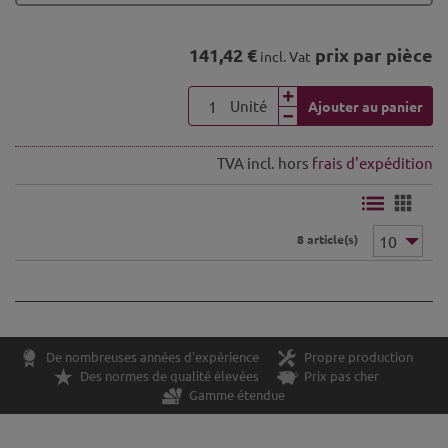
141,42 €
prix par pièce
incl. Vat
Unité
Ajouter au panier
TVA incl. hors
frais d'expédition
8 article(s)
De nombreuses années d'expérience
Propre production
Des normes de qualité élevées
Prix pas cher
Gamme étendue