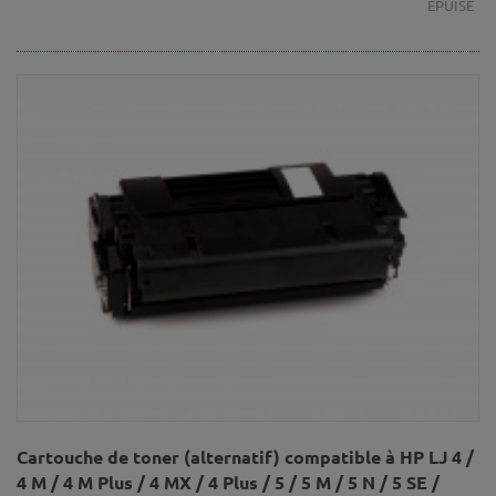
ÉPUISÉ
Cartouche de toner (alternatif) compatible à HP LJ 4 /
4 M / 4 M Plus / 4 MX / 4 Plus / 5 / 5 M / 5 N / 5 SE /