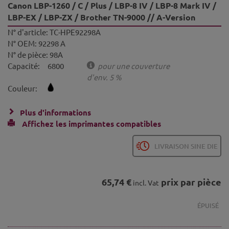
Canon LBP-1260 / C / Plus / LBP-8 IV / LBP-8 Mark IV /
LBP-EX / LBP-ZX / Brother TN-9000 // A-Version
N° d'article:
TC-HPE92298A
N° OEM:
92298 A
N° de pièce:
98A
Capacité:
6800
pour une couverture
d'env. 5 %
Couleur:
Plus d'informations
Affichez les imprimantes compatibles
LIVRAISON SINE DIE
65,74 €
prix par pièce
incl. Vat
ÉPUISÉ