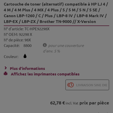
Cartouche de toner (alternatif) compatible à HP LJ 4 /
4 M / 4 M Plus / 4 MX / 4 Plus / 5 / 5 M / 5 N / 5 SE /
Canon LBP-1260 / C / Plus / LBP-8 IV / LBP-8 Mark IV /
LBP-EX / LBP-ZX / Brother TN-9000 // X-Version
N° d'article:
TC-HPE92298X
N° OEM:
92298 X
N° de pièce:
98X
Capacité:
8800
pour une couverture
d'env. 5 %
Couleur:
Plus d'informations
Affichez les imprimantes compatibles
LIVRAISON SINE DIE
62,78 €
prix par pièce
incl. Vat