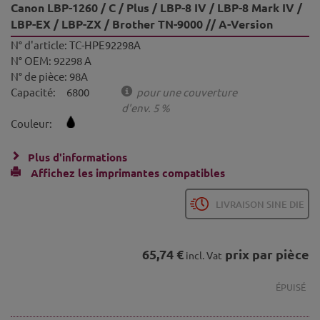
Canon LBP-1260 / C / Plus / LBP-8 IV / LBP-8 Mark IV /
LBP-EX / LBP-ZX / Brother TN-9000 // A-Version
N° d'article:
TC-HPE92298A
N° OEM:
92298 A
N° de pièce:
98A
Capacité:
6800
pour une couverture
d'env. 5 %
Couleur:
Plus d'informations
Affichez les imprimantes compatibles
LIVRAISON SINE DIE
65,74 €
prix par pièce
incl. Vat
ÉPUISÉ