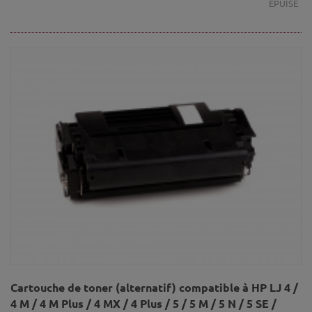
ÉPUISÉ
Cartouche de toner (alternatif) compatible à HP LJ 4 /
4 M / 4 M Plus / 4 MX / 4 Plus / 5 / 5 M / 5 N / 5 SE /