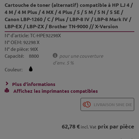
Cartouche de toner (alternatif) compatible à HP LJ 4 /
4 M / 4 M Plus / 4 MX / 4 Plus / 5 / 5 M / 5 N / 5 SE /
Canon LBP-1260 / C / Plus / LBP-8 IV / LBP-8 Mark IV /
LBP-EX / LBP-ZX / Brother TN-9000 // X-Version
N° d'article:
TC-HPE92298X
N° OEM:
92298 X
N° de pièce:
98X
Capacité:
8800
pour une couverture
d'env. 5 %
Couleur:
Plus d'informations
Affichez les imprimantes compatibles
LIVRAISON SINE DIE
62,78 €
prix par pièce
incl. Vat