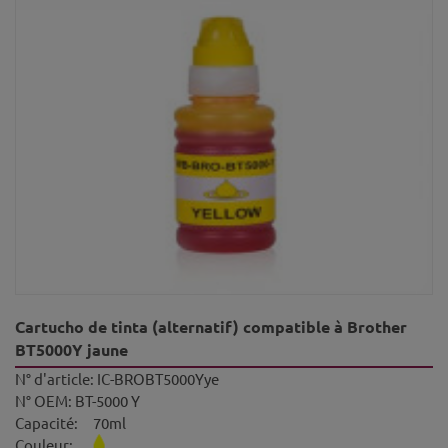
Cartucho de tinta (alternatif) compatible à Brother
BT5000Y jaune
N° d'article:
IC-BROBT5000Yye
N° OEM:
BT-5000 Y
Capacité:
70ml
Couleur: