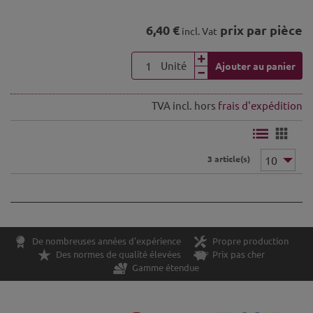
6,40 €
prix par pièce
incl. Vat
Unité
Ajouter au panier
TVA incl. hors
frais d'expédition
3 article(s)
De nombreuses années d'expérience
Propre production
Des normes de qualité élevées
Prix pas cher
Gamme étendue