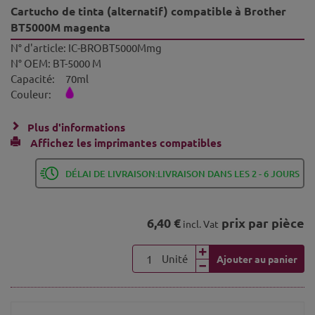
Cartucho de tinta (alternatif) compatible à Brother
BT5000M magenta
N° d'article:
IC-BROBT5000Mmg
N° OEM:
BT-5000 M
Capacité:
70ml
Couleur:
Plus d'informations
Affichez les imprimantes compatibles
DÉLAI DE LIVRAISON:LIVRAISON DANS LES 2 - 6 JOURS
6,40 €
prix par pièce
incl. Vat
Unité
Ajouter au panier