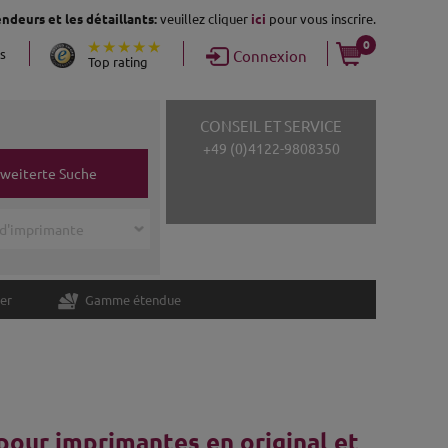
ndeurs et les détaillants:
veuillez cliquer
ici
pour vous inscrire.
0
ns
Connexion
Top rating
CONSEIL ET SERVICE
+49 (0)4122-9808350
rweiterte Suche
er
Gamme étendue
pour imprimantes en original et