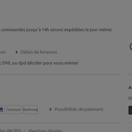
s commandes jusqu'à 14h seront expédiées le jour même.
ion
Délais de livraison
c DHL ou dpd décider pour vous-même!
A
N
Possibilités de paiement
ées (RGPD)
Mentions légales