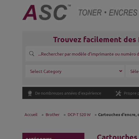
Trouvez facilement des 
De nombreuses années d'expérience
Propre 
Accueil
»
Brother
»
DCP-T 520 W
»
Cartouches d'encre,
Cartouches 