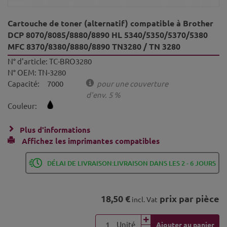
Cartouche de toner (alternatif) compatible à Brother
DCP 8070/8085/8880/8890 HL 5340/5350/5370/5380
MFC 8370/8380/8880/8890 TN3280 / TN 3280
N° d'article:
TC-BRO3280
N° OEM:
TN-3280
Capacité:
7000
pour une couverture
d'env. 5 %
Couleur:
Plus d'informations
Affichez les imprimantes compatibles
DÉLAI DE LIVRAISON:LIVRAISON DANS LES 2 - 6 JOURS
18,50 €
prix par pièce
incl. Vat
Unité
Ajouter au panier