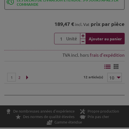
COMMANDE
189,47 €
prix par pièce
incl. Vat
Unité
Ajouter au panier
TVA incl. hors
frais d'expédition
12 article(s)
1
2
De nombreuses années d'expérience
Propre production
Des normes de qualité élevées
Prix pas cher
Gamme étendue