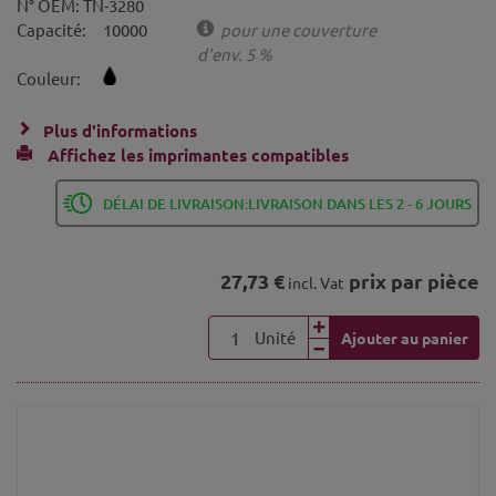
N° OEM:
TN-3280
Capacité:
10000
pour une couverture
d'env. 5 %
Couleur:
Plus d'informations
Affichez les imprimantes compatibles
DÉLAI DE LIVRAISON:LIVRAISON DANS LES 2 - 6 JOURS
27,73 €
prix par pièce
incl. Vat
Unité
Ajouter au panier