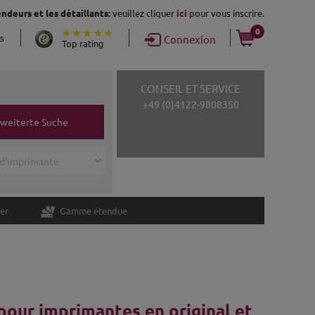
ndeurs et les détaillants:
veuillez cliquer
ici
pour vous inscrire.
0
ns
Connexion
Top rating
CONSEIL ET SERVICE
+49 (0)4122-9808350
rweiterte Suche
er
Gamme étendue
pour imprimantes en original et