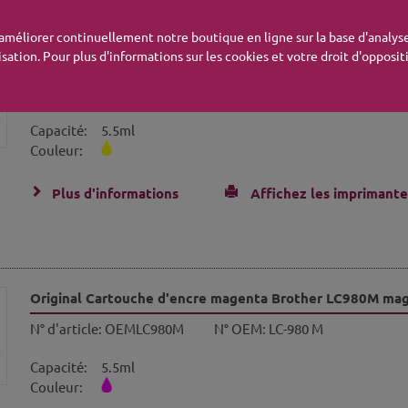
UE (5)
'améliorer continuellement notre boutique en ligne sur la base d'analyse
isation. Pour plus d'informations sur les cookies et votre droit d'opposi
Original Cartouche d'encre jaune Brother LC980Y jaune
N° d'article:
OEMLC980Y
N° OEM:
LC-980 Y
Capacité:
5.5ml
Couleur:
Plus d'informations
Affichez les imprimante
Original Cartouche d'encre magenta Brother LC980M ma
N° d'article:
OEMLC980M
N° OEM:
LC-980 M
Capacité:
5.5ml
Couleur: