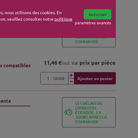
s, nous utilisons des cookies. En
Autoriser
tion, veuillez consulter notre
politique
paramètres avancés
LES DÉLAIS DE
LIVRAISON
ÉTENDUE: 3-9
JOURS APRÈS LA
COMMANDE
11,46 €
prix par pièce
incl. Vat
s compatibles
Unité
Ajouter au panier
genta
LES DÉLAIS DE
LIVRAISON
ÉTENDUE: 3-9
JOURS APRÈS LA
COMMANDE