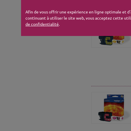
TONER DE MARQ
Afin de vous offrir une expérience en ligne optimale et d
continuant à utiliser le site web, vous acceptez cette util
de confidentialité
.